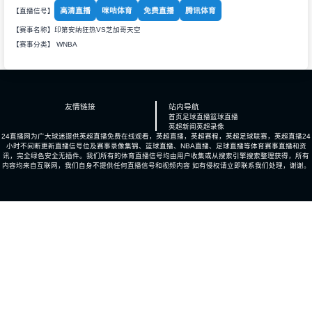
高清直播
咪咕体育
免费直播
腾讯体育
【直播信号】
【赛事名称】印第安纳狂热VS芝加哥天空
【赛事分类】
WNBA
友情链接
站内导航
首页
足球直播
篮球直播
英超新闻
英超录像
24直播网为广大球迷提供英超直播免费在线观看，英超直播，英超赛程，英超足球联赛，英超直播24
小时不间断更新直播信号位及赛事录像集锦、篮球直播、NBA直播、足球直播等体育赛事直播和资
讯，完全绿色安全无插件。我们所有的体育直播信号均由用户收集或从搜索引擎搜索整理获得，所有
内容均来自互联网，我们自身不提供任何直播信号和视频内容 如有侵权请立即联系我们处理，谢谢。